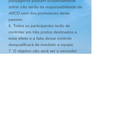
passageiros possam ocasionalmente
sofrer não serão da responsabilidade da
ARCD nem dos promotores deste
passeio.
6. Todos os participantes terão de
controlar em três postos destinados a
esse efeito e a falta desse controlo
desqualificará de imediato a equipa.
7. O objetivo não será ser o vencedor
mas participar e divertirem-se, contudo
poderão vir a ser atribuídos prémios de
participação que distinguirão
particularidades a valorizar pela
organização.
8. Qualquer eventual atitude anti
desportiva que aconteça será motivo de
penalização que pode ir até à exclusão
da equipa.
9. A participação implica a inscrição
prévia nos modelos já divulgados.
• Divirtam-se e convivam